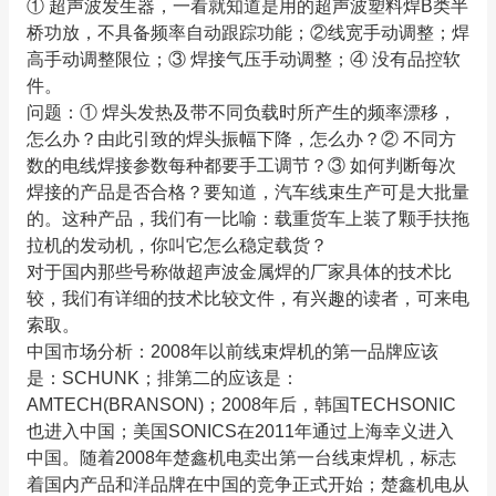
① 超声波发生器，一看就知道是用的超声波塑料焊B类半
桥功放，不具备频率自动跟踪功能；②线宽手动调整；焊
高手动调整限位；③ 焊接气压手动调整；④ 没有品控软
件。
问题：① 焊头发热及带不同负载时所产生的频率漂移，
怎么办？由此引致的焊头振幅下降，怎么办？② 不同方
数的电线焊接参数每种都要手工调节？③ 如何判断每次
焊接的产品是否合格？要知道，汽车线束生产可是大批量
的。这种产品，我们有一比喻：载重货车上装了颗手扶拖
拉机的发动机，你叫它怎么稳定载货？
对于国内那些号称做超声波金属焊的厂家具体的技术比
较，我们有详细的技术比较文件，有兴趣的读者，可来电
索取。
中国市场分析：2008年以前线束焊机的第一品牌应该
是：SCHUNK；排第二的应该是：
AMTECH(BRANSON)；2008年后，韩国TECHSONIC
也进入中国；美国SONICS在2011年通过上海幸义进入
中国。随着2008年楚鑫机电卖出第一台线束焊机，标志
着国内产品和洋品牌在中国的竞争正式开始；楚鑫机电从