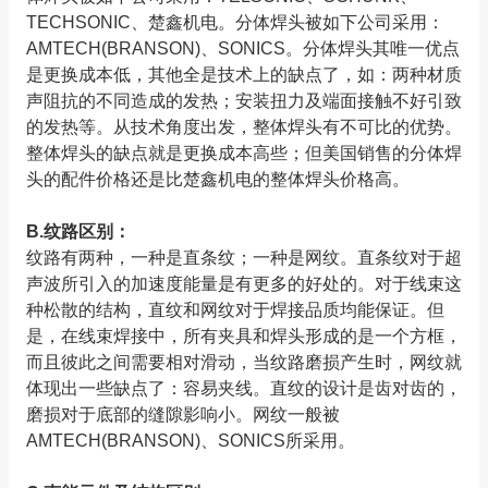
TECHSONIC、楚鑫机电。分体焊头被如下公司采用：
AMTECH(BRANSON)、SONICS。分体焊头其唯一优点
是更换成本低，其他全是技术上的缺点了，如：两种材质
声阻抗的不同造成的发热；安装扭力及端面接触不好引致
的发热等。从技术角度出发，整体焊头有不可比的优势。
整体焊头的缺点就是更换成本高些；但美国销售的分体焊
头的配件价格还是比楚鑫机电的整体焊头价格高。
B.纹路区别：
纹路有两种，一种是直条纹；一种是网纹。直条纹对于超
声波所引入的加速度能量是有更多的好处的。对于线束这
种松散的结构，直纹和网纹对于焊接品质均能保证。但
是，在线束焊接中，所有夹具和焊头形成的是一个方框，
而且彼此之间需要相对滑动，当纹路磨损产生时，网纹就
体现出一些缺点了：容易夹线。直纹的设计是齿对齿的，
磨损对于底部的缝隙影响小。网纹一般被
AMTECH(BRANSON)、SONICS所采用。