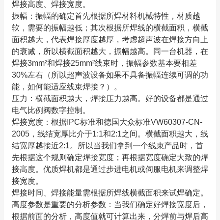
焊接高度、焊接宽度。
振幅：振幅的确定首先根据所焊材料机械特性，材质越
软，需要的振幅越低；其次根据所焊线的横截面积，横截
面积越大，代表焊接厚度越厚，考虑超声波在焊接方向上
的衰减，所以横截面积越大，振幅越高。同一台机器，在
焊接3mm²和焊接25mm²线束时，振幅参数基本要相差
30%左右（所以超声波设备如果不具备振幅连续可调的功
能，如何能适应线束焊接？）。
压力：横截面积越大，焊接压力越高。好的设备都是通过
电气比例阀数字控制。
焊接宽度：根据IPC标准和德国大众标准VW60307-CN-
2005，线结宽厚比介于1:1和2:1之间。横截面积越大，线
结宽厚越接近2:1。所以当我们拿到一个线束产品时，首
先根据这个规则确定焊接宽度；再根据宽度确定大致的焊
接高度。优质焊机都是通过步进电机或伺服电机来调整焊
接宽度。
焊接时间、焊接能量需根据所焊线横截面积来试焊确定。
高度参数是重要的分析参数：当我们确定好焊接宽度后，
根据前面的分析，高度值就可计算出来，分焊前与焊后高